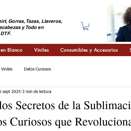
irt, Gorras, Tazas, Llaveros,
ecabezas y Todo en
 DTF.
 en Blanco
Viniles
Consumibles y Accesorios
Viniles
Datos Curiosos
6 sept 2025
3 min de lectura
los Secretos de la Sublimac
s Curiosos que Revoluciona