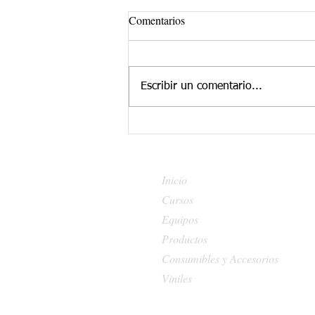
Comentarios
Escribir un comentario...
Cuidados eléctricos preventivos
para tus prensas térmicas y
demás equipos de
Personalización. ¡Prolonga su
Inicio
vida útil!
Cursos
Equipos
Productos
Consumibles y Accesorios
Viniles