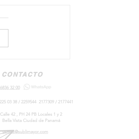
volución de la
nalización: Datos
nantes que Cambiarán tu
CONTACTO
ectiva!
6836 32 00
225 03 38 / 2259544 2177309 / 2177441
Calle 42 , PH 24 PB Locales 1 y 2
Bella Vista Ciudad de Panamá
ventas@sublimayor.com