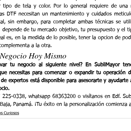
r tipo de tela y color. Por lo general requiere de una 
oras DTF necesitan un mantenimiento y cuidados meticulo
al, sin embargo, para completar ambas técnicas se utili
n depende de tu mercado objetivo, tu presupuesto y el ti
eal es, en la medida de lo posible, tener la opcion de po
complementa a la otra.
 Negocio Hoy Mismo
levar tu negocio al siguiente nivel? En SubliMayor ten
ue necesitas para comenzar o expandir tu operación de
de expertos está disponible para asesorarte y ayudarte a 
ocio.
 225-0338, whatsapp 68363200 o visítanos en Edf. Subli
 Baja, Panamá. ¡Tu éxito en la personalización comienza 
s Curiosos