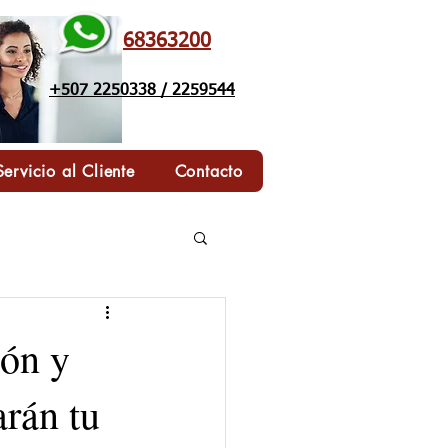
68363200
+507 2250338 / 2259544
Servicio al Cliente
Contacto
ión y
rán tu