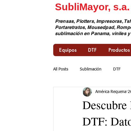
SubliMayor, s.a.
Prensas, Plotters, Impresoras, Tsh
Portaretratos, Mousedpad, Romp
sublimación en Panama, viniles y
Equipos
DTF
Productos
All Posts
Sublimación
DTF
América Requena
2
Descubre 
DTF: Dato