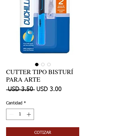
CUTTER TIPO BISTURÍ
PARA ARTE
Precio
Precio de oferta
 USD 3.50 
USD 3.00
Cantidad
*
COTIZAR