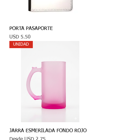
PORTA PASAPORTE
Precio
USD 5.50
UNIDAD
JARRA ESMERILADA FONDO ROJO
Precio de oferta
Desde
USD 2.75