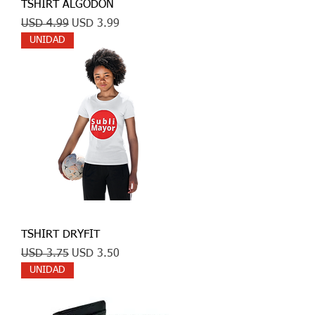
TSHIRT ALGODON
Precio
Precio de oferta
USD 4.99
USD 3.99
UNIDAD
TSHIRT DRYFIT
Precio
Precio de oferta
USD 3.75
USD 3.50
UNIDAD