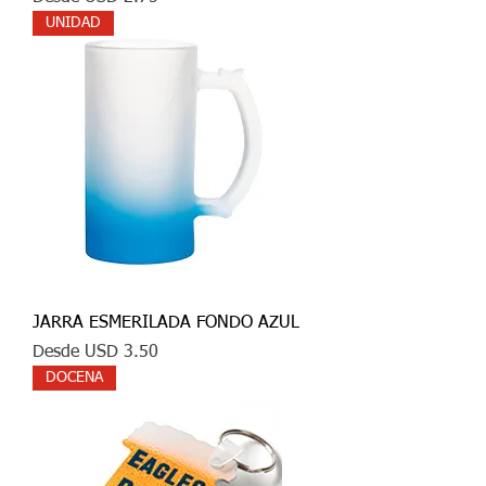
UNIDAD
JARRA ESMERILADA FONDO AZUL
Precio de oferta
Desde
USD 3.50
DOCENA