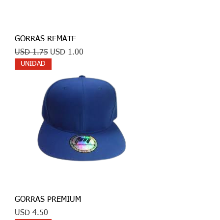
GORRAS REMATE
Precio
Precio de oferta
USD 1.75
USD 1.00
UNIDAD
GORRAS PREMIUM
Precio
USD 4.50