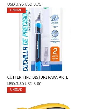
Precio
Precio de oferta
USD 3.95
USD 3.75
UNIDAD
CUTTER TIPO BISTURÍ PARA ARTE
Precio
Precio de oferta
USD 3.50
USD 3.00
UNIDAD