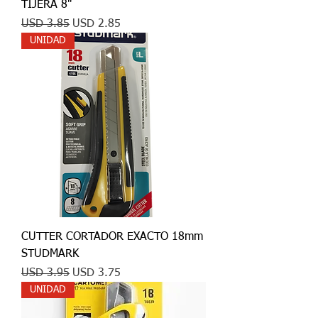
TIJERA 8"
Precio
Precio de oferta
USD 3.85
USD 2.85
UNIDAD
CUTTER CORTADOR EXACTO 18mm
STUDMARK
Precio
Precio de oferta
USD 3.95
USD 3.75
UNIDAD