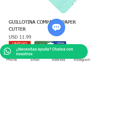
GUILLOTINA COMPACTA PAPER
CUTTER
Precio
USD 11.99
UNIDAD
¿Necesitas ayuda? Chatea con
nosotros
Phone
Email
Address
Instagram
GUILLOTINA CUTTER POINTER