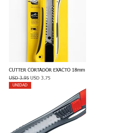
CUTTER CORTADOR EXACTO 18mm
Precio
Precio de oferta
USD 3.95
USD 3.75
UNIDAD