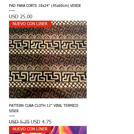
PAD PARA CORTE 18x24" (45x60cm) VERDE
Precio
USD 25.00
NUEVO CON LINER
PATTERN CUBA CLOTH 12" VINIL TERMICO
SISER
Precio
Precio de oferta
USD 5.25
USD 4.75
NUEVO CON LINER