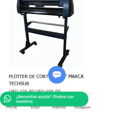
PLOTTER DE CORTE DE 24" MARCA
TECHSUB
Precio
Precio de oferta
USD 725.00
USD 695.00
¿Necesitas ayuda? Chatea con
nosotros
Atras
Phone
Email
Address
Instagram