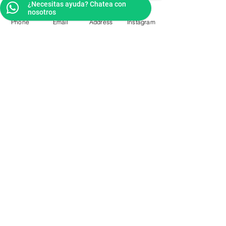
¿Necesitas ayuda? Chatea con
nosotros
Phone
Email
Address
Instagram
Pagos por Yappy o Transferencia
CONTACTO
Videos Tutoriales
Soporte Técnico
Preguntas Frecuentes
Aprende mas en
nuestro Bolg
6836 32 00
225 03 38
/
2259544
2177309
/
2177441