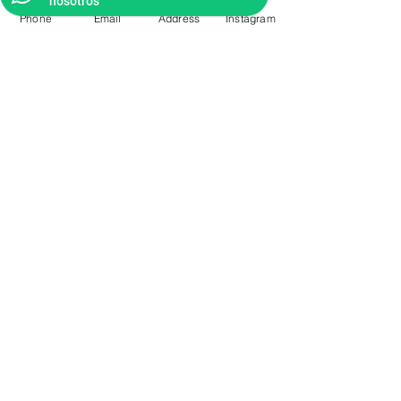
nosotros
Phone
Email
Address
Instagram
CONTACTO
Videos Tutoriales
Soporte Técnico
Preguntas Frecuentes
Aprende mas en
nuestro Bolg
6836 32 00
225 03 38
/
2259544
2177309
/
2177441