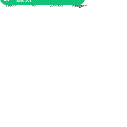
nosotros
Phone
Email
Address
Instagram
CONTACTO
Videos Tutoriales
Soporte Técnico
Preguntas Frecuentes
Aprende mas en
nuestro Bolg
6836 32 00
225 03 38
/
2259544
2177309
/
2177441