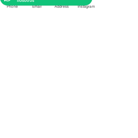
nosotros
Phone
Email
Address
Instagram
CONTACTO
Videos Tutoriales
Soporte Técnico
Preguntas Frecuentes
Aprende mas en
nuestro Bolg
6836 32 00
225 03 38
/
2259544
2177309
/
2177441