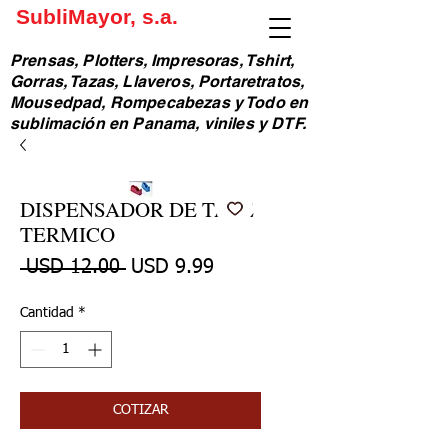
SubliMayor, s.a.
Prensas, Plotters, Impresoras, Tshirt,
Gorras, Tazas, Llaveros, Portaretratos,
Mousedpad, Rompecabezas y Todo en
sublimación en Panama, viniles y DTF.
DISPENSADOR DE TAPE
TERMICO
Precio
Precio de oferta
 USD 12.00 
USD 9.99
Cantidad
*
COTIZAR