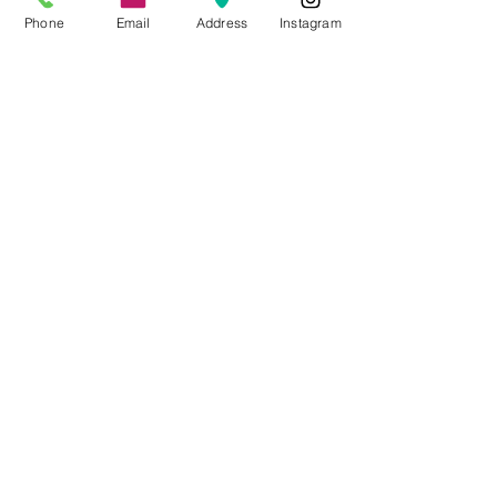
Phone
Email
Address
Instagram
CONTACTO
Videos Tutoriales
Soporte Técnico
Preguntas Frecuentes
Aprende mas en
nuestro Bolg
6836 32 00
225 03 38
/
2259544
2177309
/
2177441