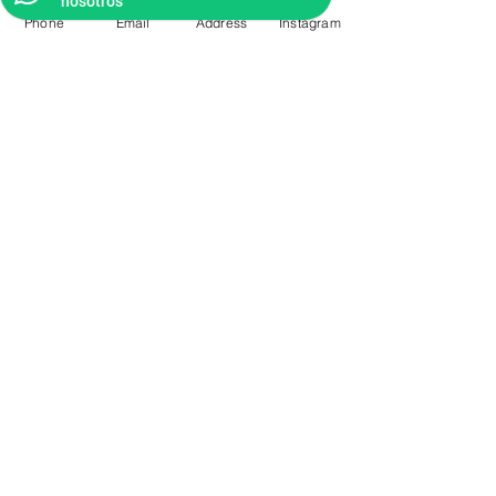
nosotros
Phone
Email
Address
Instagram
CONTACTO
Videos Tutoriales
Soporte Técnico
Preguntas Frecuentes
Aprende mas en
nuestro Bolg
6836 32 00
225 03 38
/
2259544
2177309
/
2177441