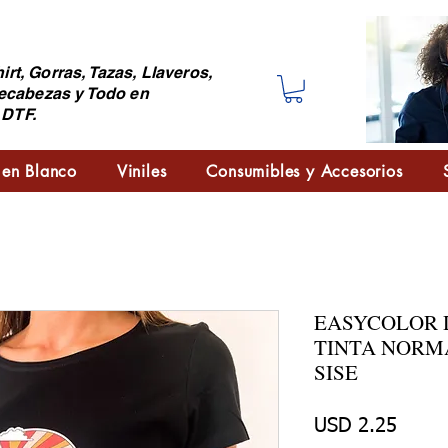
irt, Gorras, Tazas, Llaveros,
ecabezas y Todo en
 DTF.
 en Blanco
Viniles
Consumibles y Accesorios
EASYCOLOR D
TINTA NORM
SISE
Preci
USD 2.25