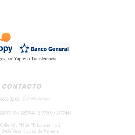
os por Yappy o Transferencia
CONTACTO
6836 32 00
225 03 38 / 2259544 2177309 / 2177441
Calle 42 , PH 24 PB Locales 1 y 2
Bella Vista Ciudad de Panamá