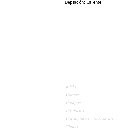
Depilación: Caliente
Inicio
Cursos
Equipos
Productos
Consumibles y Accesorios
Viniles