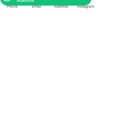
nosotros
Phone
Email
Address
Instagram
CONTACTO
Videos Tutoriales
Soporte Técnico
Preguntas Frecuentes
Aprende mas en
nuestro Bolg
6836 32 00
225 03 38
/
2259544
2177309
/
2177441