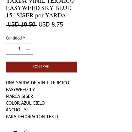
YARDA VINIL TERMICO
EASYWEED SKY BLUE
15" SISER por YARDA
Precio
Precio de oferta
 USD 10.50 
USD 8.75
Cantidad
*
COTIZAR
UNA YARDA DE VINIL TERMICO
EASYWEED 15"
MARCA SISER
COLOR AZUL CIELO
ANCHO 15"
PARA DECORACION TEXTIL