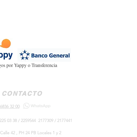
os por Yappy o Transferencia
CONTACTO
6836 32 00
225 03 38 / 2259544 2177309 / 2177441
Calle 42 , PH 24 PB Locales 1 y 2