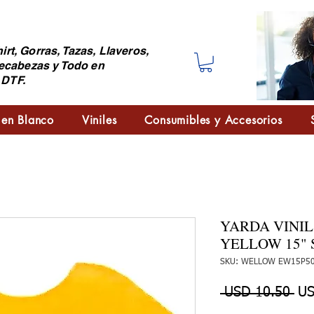
irt, Gorras, Tazas, Llaveros,
ecabezas y Todo en
 DTF.
 en Blanco
Viniles
Consumibles y Accesorios
YARDA VINI
YELLOW 15" 
SKU: WELLOW EW15P5
Pre
 USD 10.50 
US