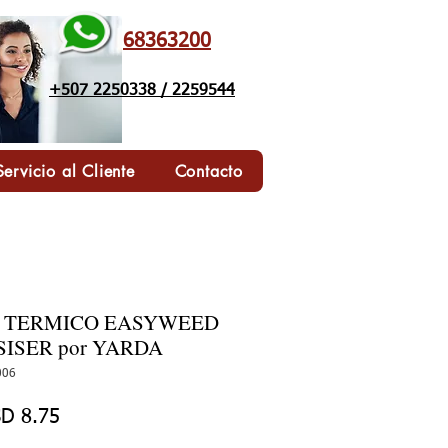
68363200
+507 2250338 / 2259544
Servicio al Cliente
Contacto
L TERMICO EASYWEED
SISER por YARDA
006
cio
Precio de oferta
D 8.75