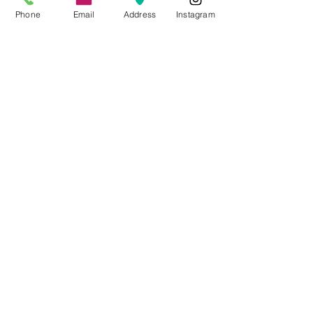
Phone
Email
Address
Instagram
CONTACTO
Videos Tutoriales
Soporte Técnico
Preguntas Frecuentes
Aprende mas en
nuestro Bolg
6836 32 00
225 03 38
/
2259544
2177309
/
2177441