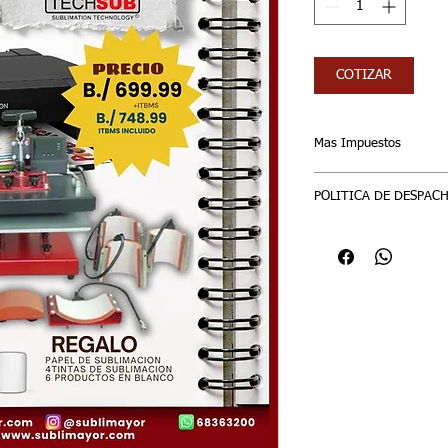
COTIZAR
Mas Impuestos
Agregar el 7% del It
POLITICA DE DESPAC
1 VERIFIQUE LAS EX
SUCURSAL
2 REALICE EL PEDIDO: s
pago
3 REALICE EL PAGO: y
junto con los datos p
4 RETIRAR EL EQUIPO:
o envio