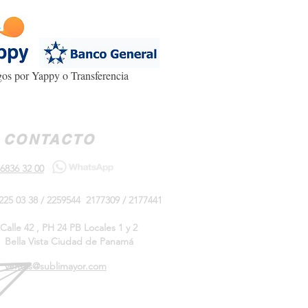
os por Yappy o Transferencia
CONTACTO
6836 32 00
225 03 38 / 2259544 2177309 / 2177441
Calle 42 , PH 24 PB Locales 1 y 2
Bella Vista Ciudad de Panamá
ventas@sublimayor.com