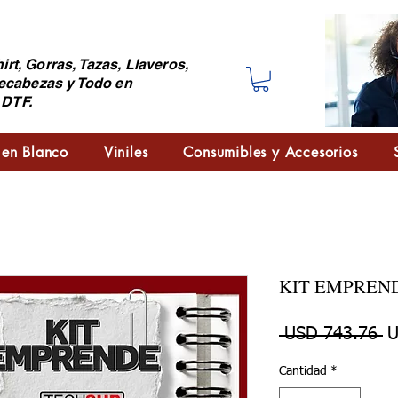
irt, Gorras, Tazas, Llaveros,
ecabezas y Todo en
 DTF.
 en Blanco
Viniles
Consumibles y Accesorios
KIT EMPREN
Pr
 USD 743.76 
U
Cantidad
*