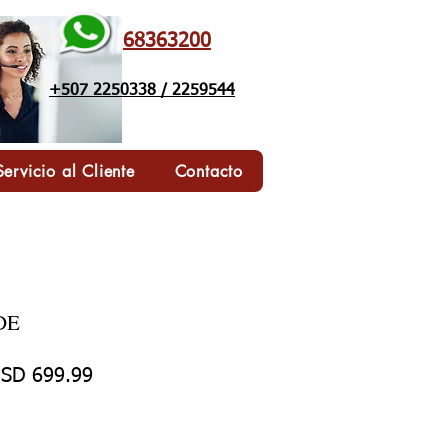
68363200
+507 2250338 / 2259544
Servicio al Cliente
Contacto
DE
ecio
Precio de oferta
SD 699.99