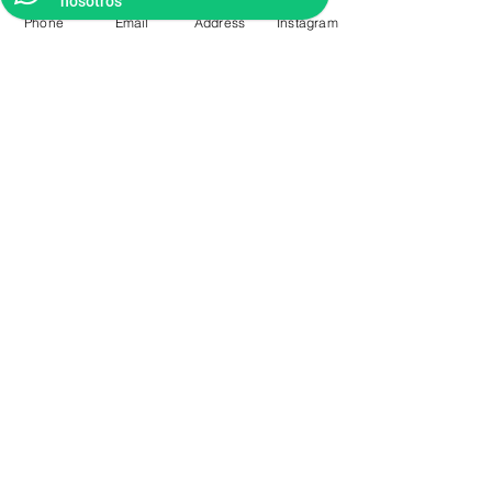
nosotros
Phone
Email
Address
Instagram
CONTACTO
Videos Tutoriales
Soporte Técnico
Preguntas Frecuentes
Aprende mas en
nuestro Bolg
6836 32 00
225 03 38
/
2259544
2177309
/
2177441