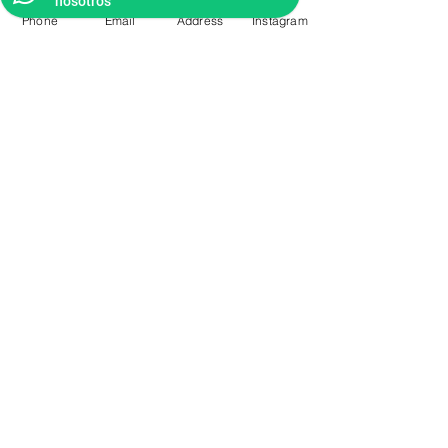
nosotros
Phone
Email
Address
Instagram
CONTACTO
Videos Tutoriales
Soporte Técnico
Preguntas Frecuentes
Aprende mas en
nuestro Bolg
6836 32 00
225 03 38
/
2259544
2177309
/
2177441