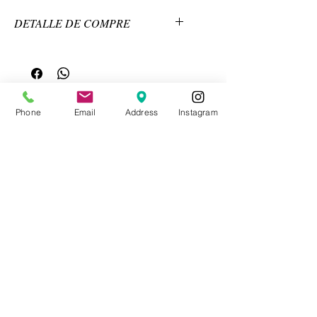
DETALLE DE COMPRE
AGREGAR ITMBS
VENTA POR DOCENA
Phone
Email
Address
Instagram
Pagos por Yappy o Transferencia
CONTACTO
Videos Tutoriales
Soporte Técnico