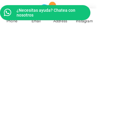
¿Necesitas ayuda? Chatea con
nosotros
Phone
Email
Address
Instagram
Pagos por Yappy o Transferencia
CONTACTO
Videos Tutoriales
Soporte Técnico
Preguntas Frecuentes
Aprende mas en
nuestro Bolg
6836 32 00