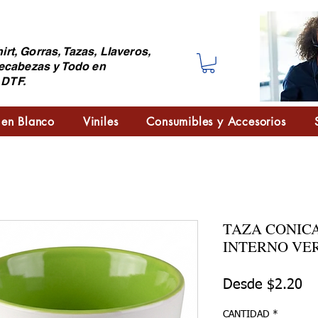
irt, Gorras, Tazas, Llaveros,
ecabezas y Todo en
 DTF.
 en Blanco
Viniles
Consumibles y Accesorios
TAZA CONIC
INTERNO VE
Pr
Desde
$2.20
CANTIDAD
*