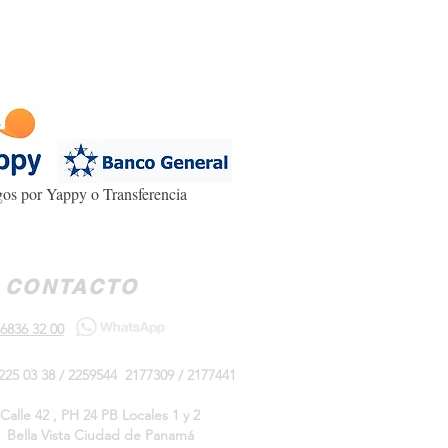
os por Yappy o Transferencia
CONTACTO
6836 32 00
225 03 38 / 2259544 2177309 / 2177441
Calle 42 , PH 24 PB Locales 1 y 2
Bella Vista Ciudad de Panamá