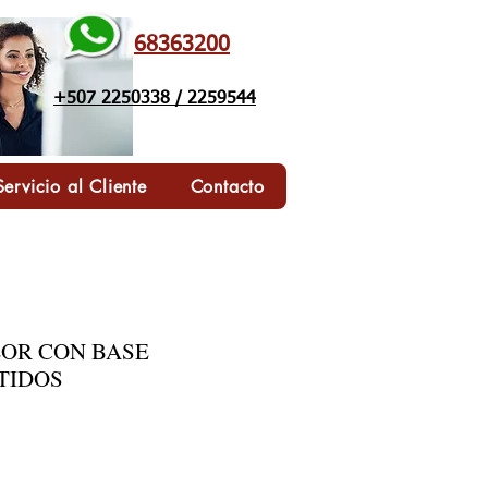
68363200
+507 2250338 / 2259544
Servicio al Cliente
Contacto
LOR CON BASE
TIDOS
io