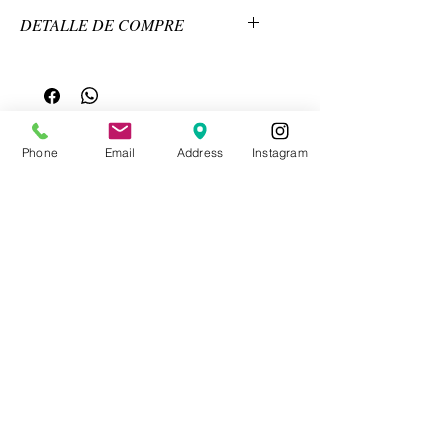
DETALLE DE COMPRE
AGREGAR ITMBS
VENTA POR DOCENA
Phone
Email
Address
Instagram
Pagos por Yappy o Transferencia
CONTACTO
Videos Tutoriales
Soporte Técnico