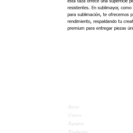
esta taza ofrece una superficie p
resistentes. En sublimayor, como 
para sublimación, te ofrecemos p
rendimiento, respaldando tu crea
premium para entregar piezas úni
Inicio
Cursos
Equipos
Productos