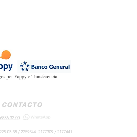
os por Yappy o Transferencia
CONTACTO
6836 32 00
225 03 38 / 2259544 2177309 / 2177441