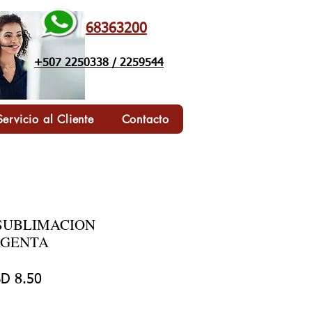
68363200
+507 2250338 / 2259544
Servicio al Cliente
Contacto
 SUBLIMACION
AGENTA
cio
Precio de oferta
D 8.50