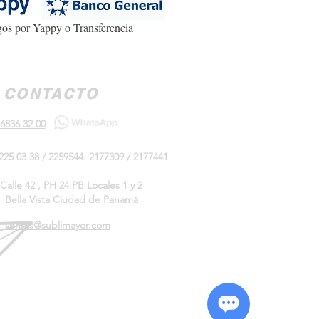
os por Yappy o Transferencia
CONTACTO
6836 32 00
225 03 38 / 2259544 2177309 / 2177441
Calle 42 , PH 24 PB Locales 1 y 2
Bella Vista Ciudad de Panamá
ventas@sublimayor.com