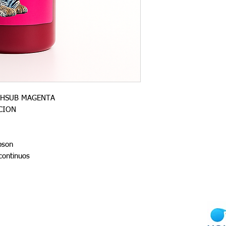
CHSUB MAGENTA
CION
pson
continuos