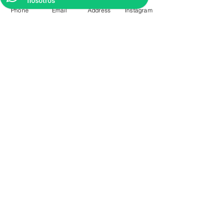
nosotros
Phone
Email
Address
Instagram
CONTACTO
Videos Tutoriales
Soporte Técnico
Preguntas Frecuentes
Aprende mas en
nuestro Bolg
6836 32 00
225 03 38
/
2259544
2177309
/
2177441