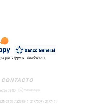
os por Yappy o Transferencia
CONTACTO
6836 32 00
225 03 38 / 2259544 2177309 / 2177441