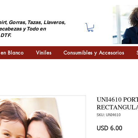
irt, Gorras, Tazas, Llaveros,
ecabezas y Todo en
 DTF.
 en Blanco
Viniles
Consumibles y Accesorios
UNI4610 PO
RECTANGUL
SKU: UNI4610
Preci
USD 6.00