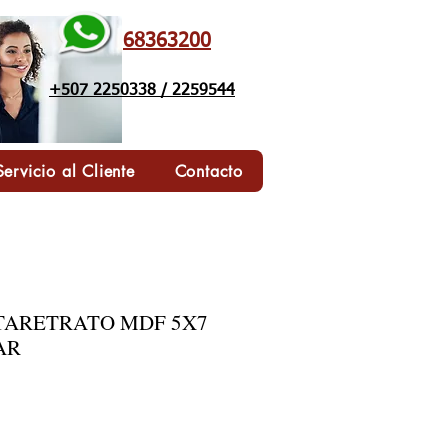
68363200
+507 2250338 / 2259544
Servicio al Cliente
Contacto
RTARETRATO MDF 5X7
AR
o