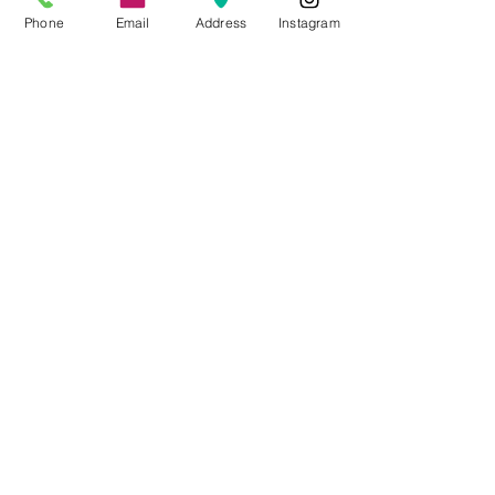
Phone
Email
Address
Instagram
CONTACTO
Videos Tutoriales
Soporte Técnico
Preguntas Frecuentes
Aprende mas en
nuestro Bolg
6836 32 00
225 03 38
/
2259544
2177309
/
2177441