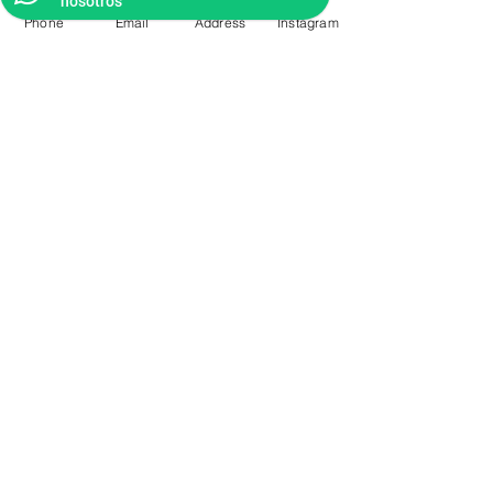
nosotros
Phone
Email
Address
Instagram
CONTACTO
Videos Tutoriales
Soporte Técnico
Preguntas Frecuentes
Aprende mas en
nuestro Bolg
6836 32 00
225 03 38
/
2259544
2177309
/
2177441