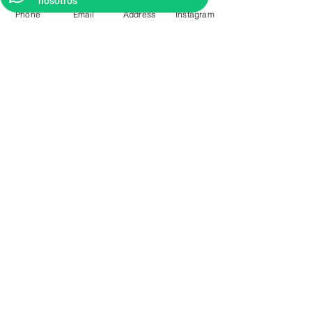
nosotros
Phone
Email
Address
Instagram
CONTACTO
Videos Tutoriales
Soporte Técnico
Preguntas Frecuentes
Aprende mas en
nuestro Bolg
6836 32 00
225 03 38
/
2259544
2177309
/
2177441