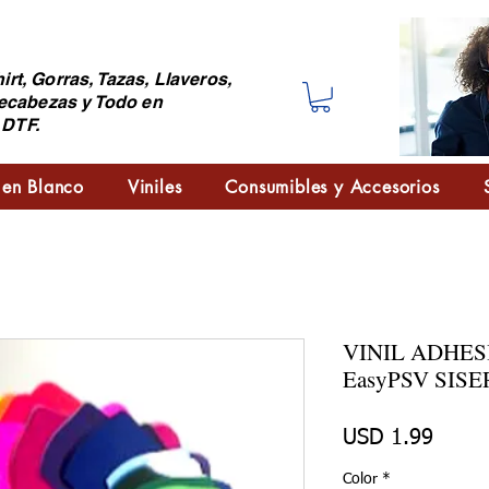
irt, Gorras, Tazas, Llaveros,
ecabezas y Todo en
 DTF.
 en Blanco
Viniles
Consumibles y Accesorios
VINIL ADHES
EasyPSV SISE
Preci
USD 1.99
Color
*