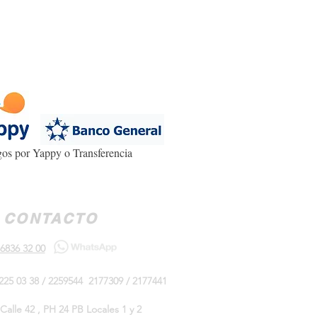
os por Yappy o Transferencia
CONTACTO
6836 32 00
225 03 38 / 2259544 2177309 / 2177441
Calle 42 , PH 24 PB Locales 1 y 2