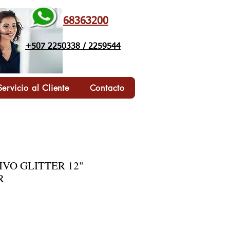
68363200
+507 2250338 / 2259544
Servicio al Cliente
Contacto
IVO GLITTER 12"
R
o