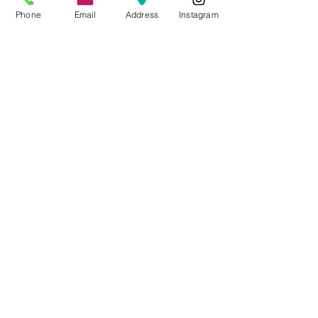
Phone
Email
Address
Instagram
CONTACTO
Videos Tutoriales
Soporte Técnico
Preguntas Frecuentes
Aprende mas en
nuestro Bolg
6836 32 00
225 03 38
/
2259544
2177309
/
2177441