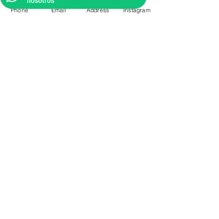
nosotros
Phone
Email
Address
Instagram
CONTACTO
Videos Tutoriales
Soporte Técnico
Preguntas Frecuentes
Aprende mas en
nuestro Bolg
6836 32 00
225 03 38
/
2259544
2177309
/
2177441