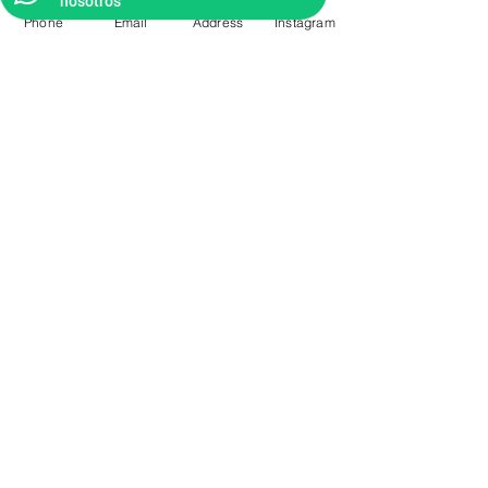
nosotros
Phone
Email
Address
Instagram
CONTACTO
Videos Tutoriales
Soporte Técnico
Preguntas Frecuentes
Aprende mas en
nuestro Bolg
6836 32 00
225 03 38
/
2259544
2177309
/
2177441