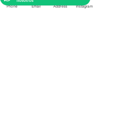
nosotros
Phone
Email
Address
Instagram
CONTACTO
Videos Tutoriales
Soporte Técnico
Preguntas Frecuentes
Aprende mas en
nuestro Bolg
6836 32 00
225 03 38
/
2259544
2177309
/
2177441