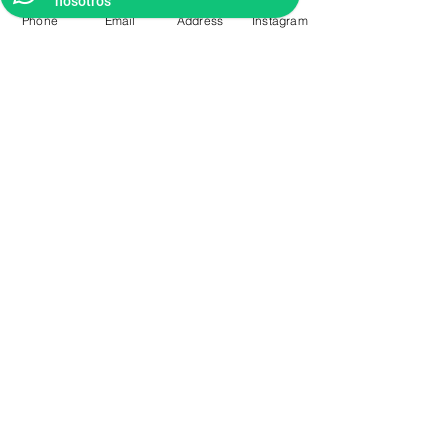
nosotros
Phone
Email
Address
Instagram
CONTACTO
Videos Tutoriales
Soporte Técnico
Preguntas Frecuentes
Aprende mas en
nuestro Bolg
6836 32 00
225 03 38
/
2259544
2177309
/
2177441