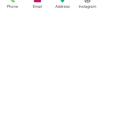
Phone
Email
Address
Instagram
CONTACTO
Videos Tutoriales
Soporte Técnico
Preguntas Frecuentes
Aprende mas en
nuestro Bolg
6836 32 00
225 03 38
/
2259544
2177309
/
2177441