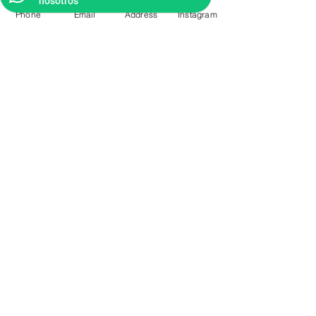
nosotros
Phone
Email
Address
Instagram
CONTACTO
Videos Tutoriales
Soporte Técnico
Preguntas Frecuentes
Aprende mas en
nuestro Bolg
6836 32 00
225 03 38
/
2259544
2177309
/
2177441