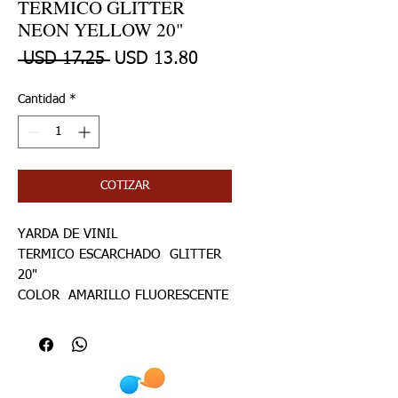
TERMICO GLITTER
NEON YELLOW 20"
Precio
Precio de oferta
 USD 17.25 
USD 13.80
Cantidad
*
COTIZAR
YARDA DE VINIL
TERMICO ESCARCHADO GLITTER
20"
COLOR AMARILLO FLUORESCENTE