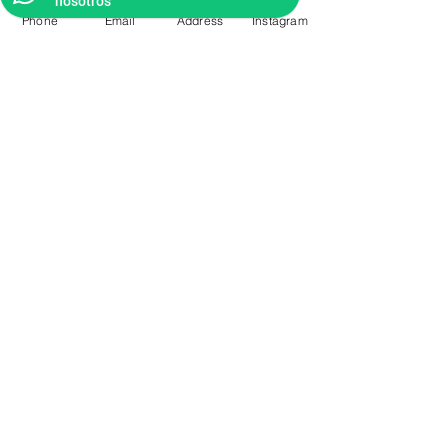
nosotros
Phone
Email
Address
Instagram
CONTACTO
Videos Tutoriales
Soporte Técnico
Preguntas Frecuentes
Aprende mas en
nuestro Bolg
6836 32 00
225 03 38
/
2259544
2177309
/
2177441