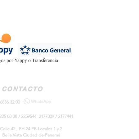
os por Yappy o Transferencia
CONTACTO
6836 32 00
225 03 38 / 2259544 2177309 / 2177441
Calle 42 , PH 24 PB Locales 1 y 2
Bella Vista Ciudad de Panamá