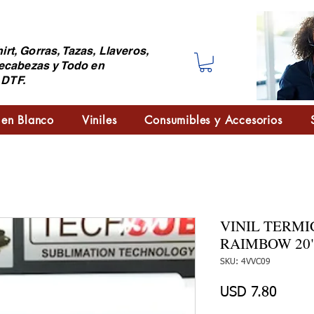
irt, Gorras, Tazas, Llaveros,
ecabezas y Todo en
 DTF.
 en Blanco
Viniles
Consumibles y Accesorios
VINIL TERM
RAIMBOW 20"
SKU: 4VVC09
Precio
USD 7.80