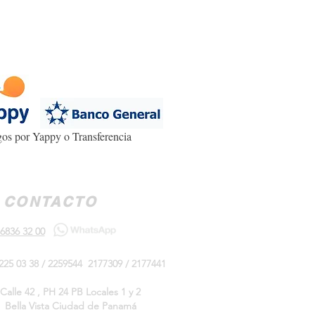
os por Yappy o Transferencia
CONTACTO
6836 32 00
225 03 38 / 2259544 2177309 / 2177441
Calle 42 , PH 24 PB Locales 1 y 2
Bella Vista Ciudad de Panamá