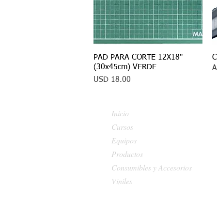
PAD PARA CORTE 12X18"
Vista rápida
C
(30x45cm) VERDE
A
Precio
USD 18.00
Inicio
Cursos
Equipos
Productos
Consumibles y Accesorios
Viniles