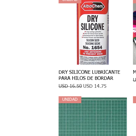
DRY SILICONE LUBRICANTE
Vista rápida
M
PARA HILOS DE BORDAR
P
U
Precio
Precio de oferta
USD 16.50
USD 14.75
UNIDAD