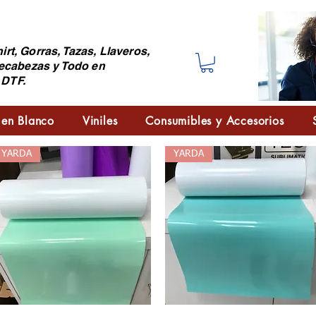
irt, Gorras, Tazas, Llaveros,
ecabezas y Todo en
 DTF.
 en Blanco
Viniles
Consumibles y Accesorios
YARDA
YARDA