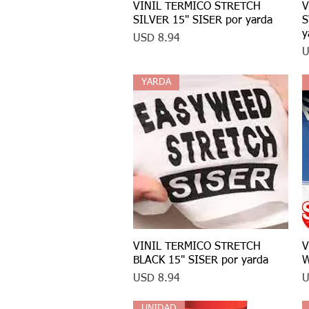
VINIL TERMICO STRETCH
Vista rápida
V
SILVER 15" SISER por yarda
S
y
Precio
USD 8.94
P
U
YARDA
VINIL TERMICO STRETCH
Vista rápida
V
BLACK 15" SISER por yarda
W
Precio
P
USD 8.94
U
UNIDAD