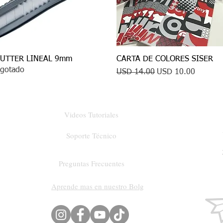
UTTER LINEAL 9mm
Vista rápida
CARTA DE COLORES SISER
Vista rápida
gotado
Precio
Precio de oferta
USD 14.00
USD 10.00
Videos Tutoriales
Soporte Técnico
Preguntas Frecuentes
Aprende mas en nuestro Bolg