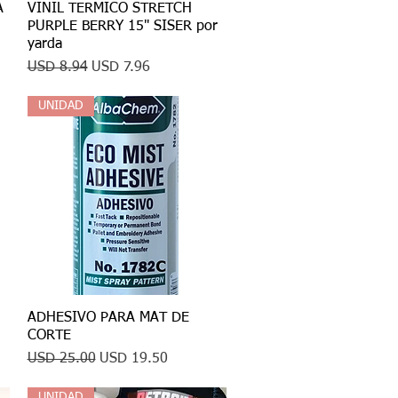
A
VINIL TERMICO STRETCH
Vista rápida
PURPLE BERRY 15" SISER por
yarda
Precio
Precio de oferta
USD 8.94
USD 7.96
UNIDAD
ADHESIVO PARA MAT DE
Vista rápida
CORTE
Precio
Precio de oferta
USD 25.00
USD 19.50
UNIDAD