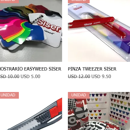
OSTRARIO EASYWEED SISER
Vista rápida
PINZA TWEEZER SISER
Vista rápida
recio
Precio de oferta
Precio
Precio de oferta
SD 10.00
USD 5.00
USD 12.00
USD 9.50
UNIDAD
UNIDAD