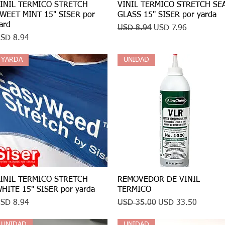
INIL TERMICO STRETCH
Vista rápida
VINIL TERMICO STRETCH SE
Vista rápida
WEET MINT 15" SISER por
GLASS 15" SISER por yarda
ard
Precio
Precio de oferta
USD 8.94
USD 7.96
recio
SD 8.94
YARDA
UNIDAD
INIL TERMICO STRETCH
Vista rápida
REMOVEDOR DE VINIL
Vista rápida
HITE 15" SISER por yarda
TERMICO
recio
Precio
Precio de oferta
SD 8.94
USD 35.00
USD 33.50
UNIDAD
UNIDAD