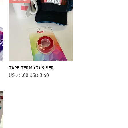
TAPE TERMICO SISER
Vista rápida
Precio
Precio de oferta
USD 5.00
USD 3.50